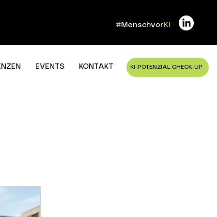
#
Menschvor
KI
ENZEN
EVENTS
KONTAKT
KI-POTENZIAL CHECK-UP