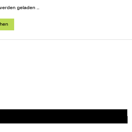
erden geladen ...
hen
Schon auf der Liste
Für exklusive Angebote und Rabatte anmelden