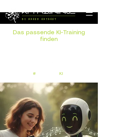
Das passende KI-Training
finden
Kurz anfragen - wir empfehlen das
passende Format
#
Menschvor
KI