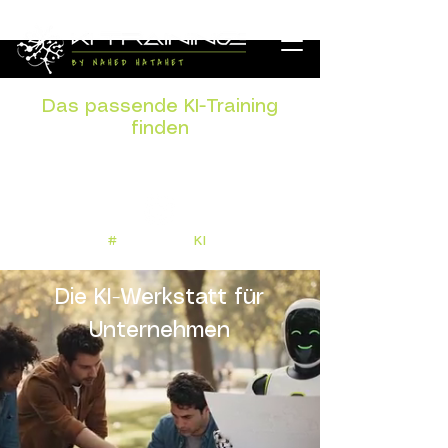
Das passende KI-Training
finden
Kurz anfragen - wir empfehlen das
passende Format
#
Menschvor
KI
Die KI-Werkstatt für
Unternehmen